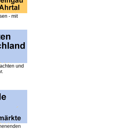
en - mit
nachten und
r.
chenenden