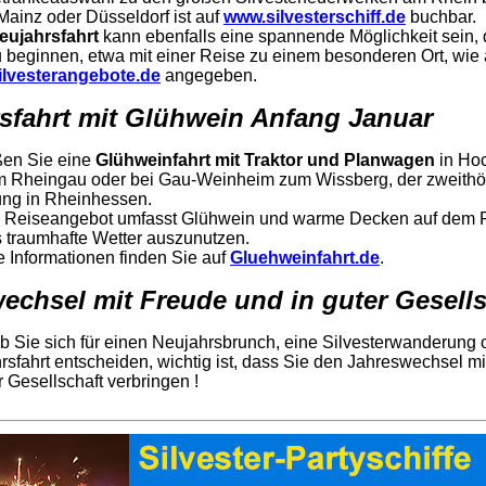
Mainz oder Düsseldorf ist auf
www.silvesterschiff.de
buchbar.
eujahrsfahrt
kann ebenfalls eine spannende Möglichkeit sein,
u beginnen, etwa mit einer Reise zu einem besonderen Ort, wie 
lvesterangebote.de
angegeben.
sfahrt mit Glühwein Anfang Januar
en Sie eine
Glühweinfahrt mit Traktor und Planwagen
in Ho
m Rheingau oder bei Gau-Weinheim zum Wissberg, der zweith
ng in Rheinhessen.
 Reiseangebot umfasst Glühwein und warme Decken auf dem 
 traumhafte Wetter auszunutzen.
e Informationen finden Sie auf
Gluehweinfahrt.de
.
echsel mit Freude und in guter Gesells
ob Sie sich für einen Neujahrsbrunch, eine Silvesterwanderung 
rsfahrt entscheiden, wichtig ist, dass Sie den Jahreswechsel m
r Gesellschaft verbringen !