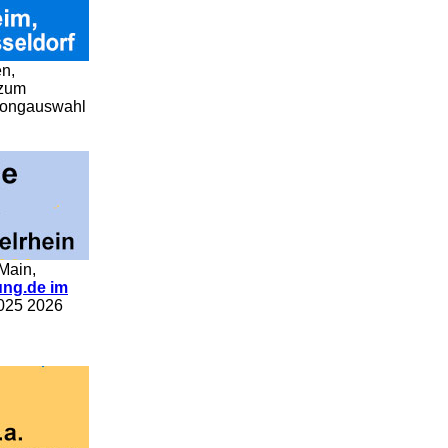
n,
 zum
 Songauswahl
Main,
ng.de im
2025 2026