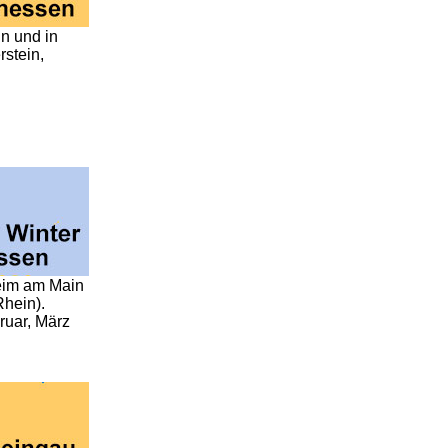
n und in
stein,
eim am Main
hein).
ruar, März