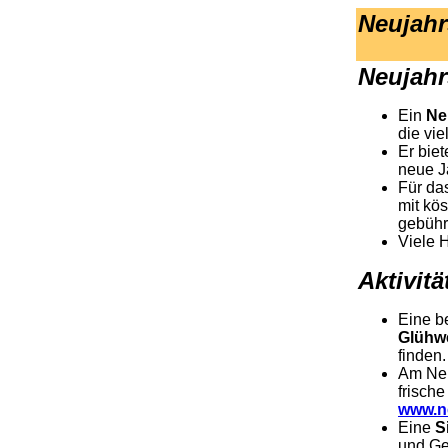
Neujahr
Neujahr
Ein
Ne
die vi
Er bie
neue J
Für da
mit kö
gebühr
Viele 
Aktivit
Eine be
Glühw
finden.
Am Neu
frisch
www.n
Eine
S
und Ge