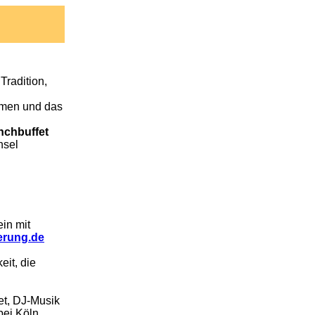
Tradition,
mmen und das
nchbuffet
hsel
in mit
erung.de
eit, die
fet, DJ-Musik
ei Köln,