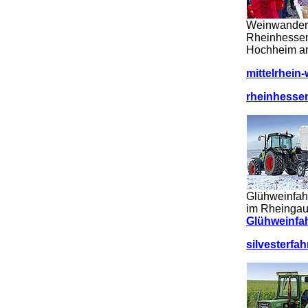
Weinwanderu
Rheinhesse
Hochheim am
mittelrhein
rheinhesse
Glühweinfah
im Rheingau
Glühweinfah
silvesterfah