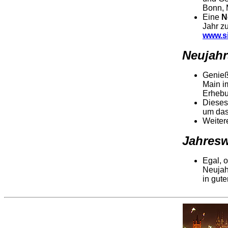
Bonn, 
Eine
N
Jahr z
www.si
Neujahr
Genieß
Main i
Erhebu
Dieses
um das
Weiter
Jahresw
Egal, 
Neujah
in gute