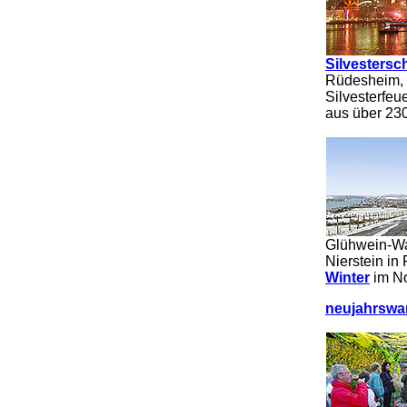
Silvestersch
Rüdesheim, B
Silvesterfeu
aus über 23
Glühwein-Wa
Nierstein in
Winter
im No
neujahrswa