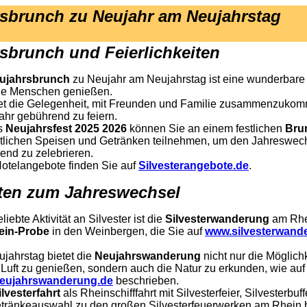
sbrunch zu Neujahr am Neujahrstag
sbrunch und Feierlichkeiten
ujahrsbrunch
zu Neujahr am Neujahrstag ist eine wunderbare 
ele Menschen genießen.
tet die Gelegenheit, mit Freunden und Familie zusammenzuko
ahr gebührend zu feiern.
s
Neujahrsfest 2025 2026
können Sie an einem festlichen
Bru
stlichen Speisen und Getränken teilnehmen, um den Jahreswec
end zu zelebrieren.
Hotelangebote finden Sie auf
Silvesterangebote.de
.
äten zum Jahreswechsel
liebte Aktivität an Silvester ist die
Silvesterwanderung
am Rhe
ein-Probe
in den Weinbergen, die Sie auf
www.silvesterwand
jahrstag bietet die
Neujahrswanderung
nicht nur die Möglichk
e Luft zu genießen, sondern auch die Natur zu erkunden, wie auf
eujahrswanderung.de
beschrieben.
ilvesterfahrt
als Rheinschifffahrt mit Silvesterfeier, Silvesterbuf
tränkeauswahl zu den großen Silvesterfeuerwerken am Rhein b