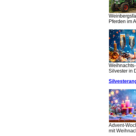
Weinbergsfa
Pferden im A
Weihnachts-
Silvester in
Silvesteran
Advent-Woc
mit Weihnac