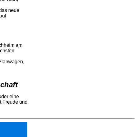
 das neue
auf
chheim am
öchsten
Planwagen,
chaft
oder eine
it Freude und